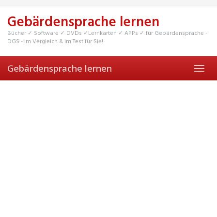
Skip
to
Gebärdensprache lernen
main
content
Bücher ✓ Software ✓ DVDs ✓Lernkarten ✓ APPs ✓ für Gebärdensprache -
DGS - im Vergleich & im Test für Sie!
Gebärdensprache lernen
Toggl
navig